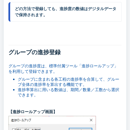
どの方法で登録しても、進捗度の数値はデジタルデータ
で保持されます。
グループの進捗登録
グループの進捗度は、標準付属ツール「進捗ロールアップ」
を利用して登録できます。
グループに含まれる各工程の進捗率を合算して、グルー
プ全体の進捗率を算出する機能です。
進捗率算出に用いる数値は、期間／数量／工数から選択
できます。
【進捗ロールアップ画面】