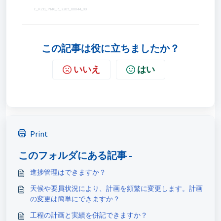
C_KZD_PMG_5_2205_00044_00
この記事は役に立ちましたか？
いいえ
はい
Print
このフォルダにある記事 -
進捗管理はできますか？
天候や要員状況により、計画を頻繁に変更します。計画
の変更は簡単にできますか？
工程の計画と実績を併記できますか？