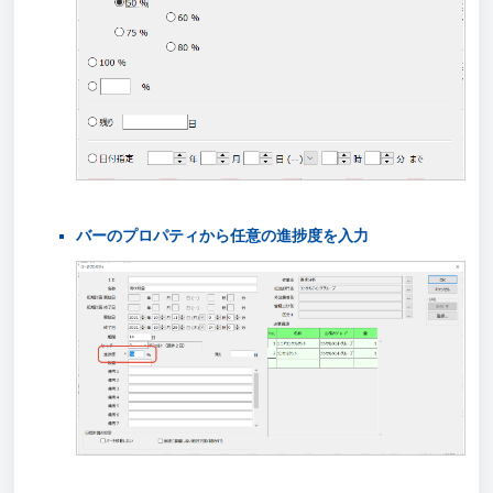
バーのプロパティから任意の進捗度を入力