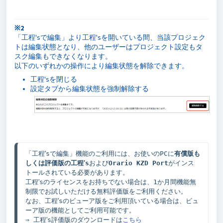
※2
「工程'sで編集」より工程'sを開いている間、当該プロジェク
トは編集状態となり、他のユーザーはプロジェクト設定もタ
スク編集もできなくなります。
以下のいずれかの操作により編集状態を解除できます。
工程'sを閉じる
設定タブから編集状態を強制解除する
「工程
'
sで編集」機能のご利用には、お使いのPCに
有償版も
しくは評価版の
工程
'
s
および
Orario KZD Port
がインス
トールされている必要があります。

工程
'
sのライセンスをお持ちでない場合は、1か月間機能無
制限でお試しいただける無料評価版をご利用ください。

なお、工程
'
sのビューア版をご利用頂いている場合は、ビュ
ーア版の機能としてご利用可能です。

⇒ 工程
'
s評価版のダウンロードは
こちら