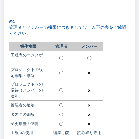
※1
管理者とメンバーの権限につきましては、以下の表をご確認
ください。
操作権限
管理者
メンバー
工程表のエクスポ
〇
〇
ート
プロジェクトの設
〇
×
定編集・削除
プロジェクトへの
招待（メンバーの
〇
×
追加）
管理者の追加
〇
×
タスクの編集
〇
×
変更履歴の閲覧
〇
×
工程'sの使用
編集可能
読み取り専用